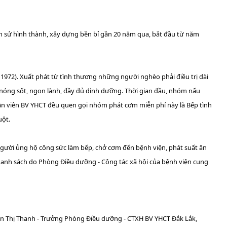
ch sử hình thành, xây dựng bền bỉ gần 20 năm qua, bắt đầu từ năm
1972). Xuất phát từ tình thương những người nghèo phải điều trị dài
nóng sốt, ngon lành, đầy đủ dinh dưỡng. Thời gian đầu, nhóm nấu
ân viên BV YHCT đều quen gọi nhóm phát cơm miễn phí này là Bếp tình
uột.
người ủng hộ công sức làm bếp, chở cơm đến bệnh viện, phát suất ăn
danh sách do Phòng Điều dưỡng - Công tác xã hội của bệnh viện cung
yễn Thị Thanh - Trưởng Phòng Điều dưỡng - CTXH BV YHCT Đắk Lắk,