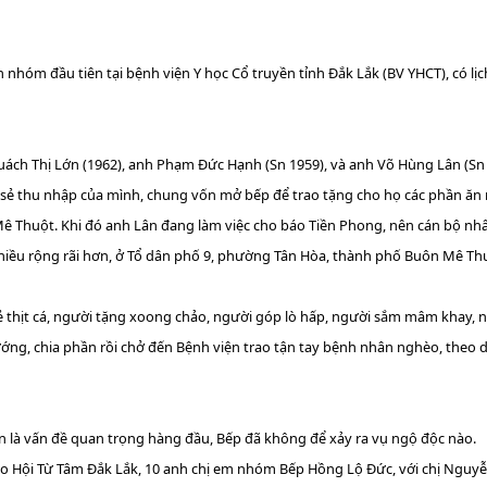
hóm đầu tiên tại bệnh viện Y học Cổ truyền tỉnh Đắk Lắk (BV YHCT), có lị
uách Thị Lớn (1962), anh Phạm Đức Hạnh (Sn 1959), và anh Võ Hùng Lân (Sn 
 sẻ thu nhập của mình, chung vốn mở bếp để trao tặng cho họ các phần ăn 
 Thuột. Khi đó anh Lân đang làm việc cho báo Tiền Phong, nên cán bộ nh
iều rộng rãi hơn, ở Tổ dân phố 9, phường Tân Hòa, thành phố Buôn Mê Th
ẻ thịt cá, người tặng xoong chảo, người góp lò hấp, người sắm mâm khay, 
ớng, chia phần rồi chở đến Bệnh viện trao tận tay bệnh nhân nghèo, theo 
ôn là vấn đề quan trọng hàng đầu, Bếp đã không để xảy ra vụ ngộ độc nào.
 đạo Hội Từ Tâm Đắk Lắk, 10 anh chị em nhóm Bếp Hồng Lộ Đức, với chị Ngu