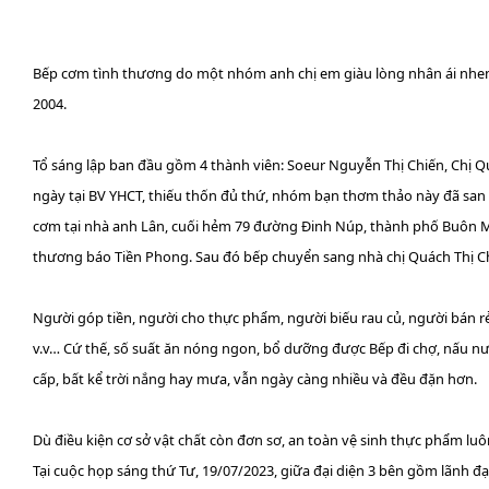
Bếp cơm tình thương do một nhóm anh chị em giàu lòng nhân ái nhen n
2004.
Tổ sáng lập ban đầu gồm 4 thành viên: Soeur Nguyễn Thị Chiến, Chị Q
ngày tại BV YHCT, thiếu thốn đủ thứ, nhóm bạn thơm thảo này đã san
cơm tại nhà anh Lân, cuối hẻm 79 đường Đinh Núp, thành phố Buôn Mê
thương báo Tiền Phong. Sau đó bếp chuyển sang nhà chị Quách Thị Ch
Người góp tiền, người cho thực phẩm, người biếu rau củ, người bán r
v.v… Cứ thế, số suất ăn nóng ngon, bổ dưỡng được Bếp đi chợ, nấu nư
cấp, bất kể trời nắng hay mưa, vẫn ngày càng nhiều và đều đặn hơn.
Dù điều kiện cơ sở vật chất còn đơn sơ, an toàn vệ sinh thực phẩm lu
Tại cuộc họp sáng thứ Tư, 19/07/2023, giữa đại diện 3 bên gồm lãnh