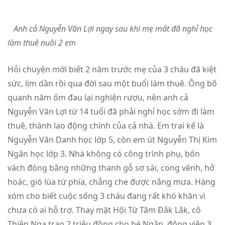
Anh cả Nguyễn Văn Lợi ngay sau khi mẹ mất đã nghỉ học
làm thuê nuôi 2 em
Hỏi chuyện mới biết 2 năm trước mẹ của 3 cháu đã kiệt
sức, lịm dần rồi qua đời sau một buổi làm thuê. Ông bố
quanh năm ốm đau lại nghiện rượu, nên anh cả
Nguyễn Văn Lợi từ 14 tuổi đã phải nghỉ học sớm đi làm
thuê, thành lao động chính của cả nhà. Em trai kế là
Nguyễn Văn Danh học lớp 5, còn em út Nguyễn Thị Kim
Ngân học lớp 3. Nhà không có công trình phụ, bốn
vách đóng bằng những thanh gỗ sơ sài, cong vênh, hở
hoác, gió lùa tứ phía, chẳng che được nắng mưa. Hàng
xóm cho biết cuộc sống 3 cháu đang rất khó khăn vì
chưa có ai hỗ trợ. Thay mặt Hội Từ Tâm Đắk Lắk, cô
Thiên Nga trao 2 triệu đồng cho bé Ngân, động viên 3