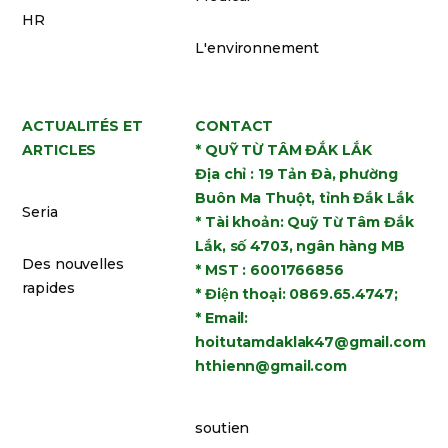
HR
L'environnement
ACTUALITÉS ET
CONTACT
ARTICLES
* QUỸ TỪ TÂM ĐẮK LẮK
Địa chỉ : 19 Tản Đà, phường
Buôn Ma Thuột, tỉnh Đắk Lắk
Seria
* Tài khoản: Quỹ Từ Tâm Đắk
Lắk, số 4703, ngân hàng MB
Des nouvelles
* MST : 6001766856
rapides
* Điện thoại: 0869.65.4747;
* Email:
hoitutamdaklak47@gmail.com
hthienn@gmail.com
soutien