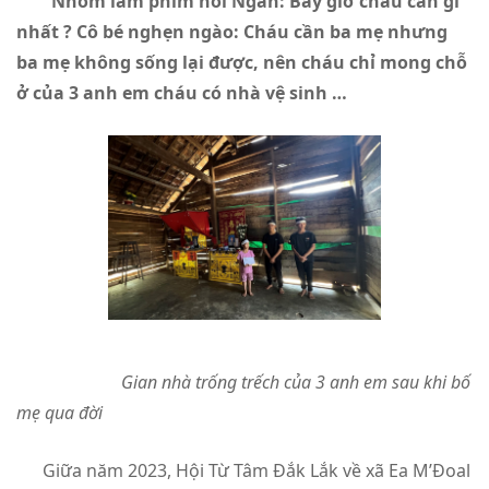
Nhóm làm phim hỏi Ngân: Bây giờ cháu cần gì
nhất ? Cô bé nghẹn ngào: Cháu cần ba mẹ nhưng
ba mẹ không sống lại được, nên cháu chỉ mong chỗ
ở của 3 anh em cháu có nhà vệ sinh …
Gian nhà trống trếch của 3 anh em sau khi bố
mẹ qua đời
Giữa năm 2023, Hội Từ Tâm Đắk Lắk về xã Ea M’Đoal