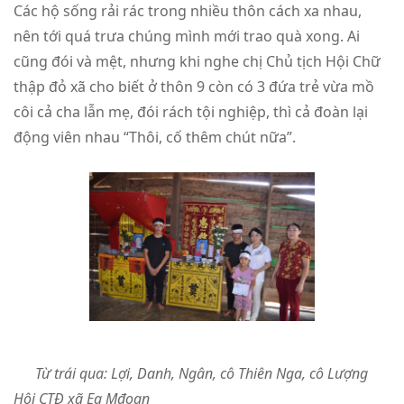
Các hộ sống rải rác trong nhiều thôn cách xa nhau,
nên tới quá trưa chúng mình mới trao quà xong. Ai
cũng đói và mệt, nhưng khi nghe chị Chủ tịch Hội Chữ
thập đỏ xã cho biết ở thôn 9 còn có 3 đứa trẻ vừa mồ
côi cả cha lẫn mẹ, đói rách tội nghiệp, thì cả đoàn lại
động viên nhau “Thôi, cố thêm chút nữa”.
Từ trái qua: Lợi, Danh, Ngân, cô Thiên Nga, cô Lượng
Hội CTĐ xã Ea Mđoan