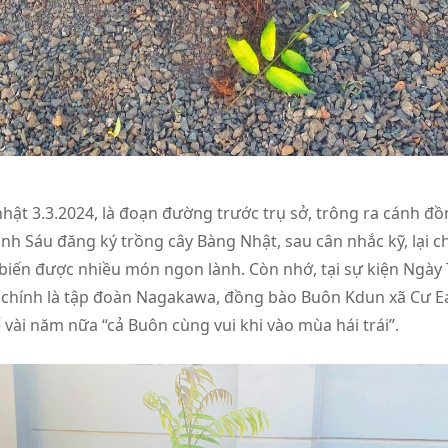
t 3.3.2024, là đoạn đường trước trụ sở, trông ra cánh đồ
h Sáu đăng ký trồng cây Bàng Nhật, sau cân nhắc kỹ, lại ch
ế biến được nhiều món ngon lành. Còn nhớ, tại sự kiện Ngà
trợ chính là tập đoàn Nagakawa, đồng bào Buôn Kdun xã Cư 
vài năm nữa “cả Buôn cùng vui khi vào mùa hái trái”.