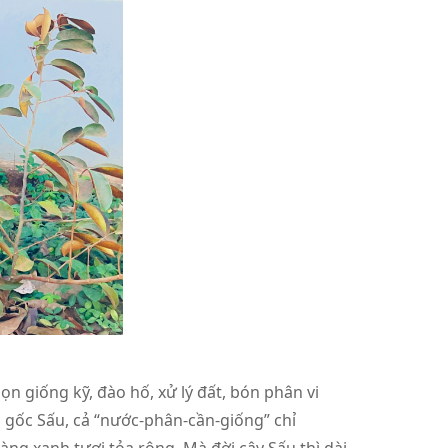
giống kỹ, đào hố, xử lý đất, bón phân vi
i gốc Sấu, cả “nước-phân-cần-giống” chỉ
àng xanh tươi tỏa rộng. Mà đời cây Sấu thì dài