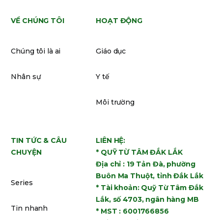
VỀ CHÚNG TÔI
HOẠT ĐỘNG
Chúng tôi là ai
Giáo dục
Nhân sự
Y tế
Môi trường
TIN TỨC & CÂU
LIÊN HỆ:
CHUYỆN
* QUỸ TỪ TÂM ĐẮK LẮK
Địa chỉ : 19 Tản Đà, phường
Buôn Ma Thuột, tỉnh Đắk Lắk
Series
* Tài khoản: Quỹ Từ Tâm Đắk
Lắk, số 4703, ngân hàng MB
Tin nhanh
* MST : 6001766856